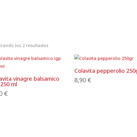
rando los 2 resultados
Colavita pepperolio 250
avita vinagre balsamico
8,90
€
 250 ml
80
€